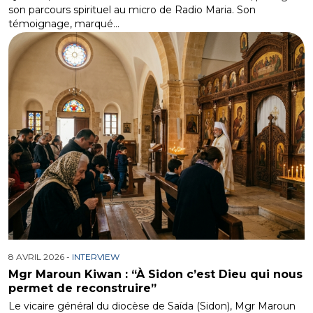
son parcours spirituel au micro de Radio Maria. Son
témoignage, marqué…
8 AVRIL 2026 -
INTERVIEW
Mgr Maroun Kiwan : “À Sidon c’est Dieu qui nous
permet de reconstruire”
Le vicaire général du diocèse de Saïda (Sidon), Mgr Maroun