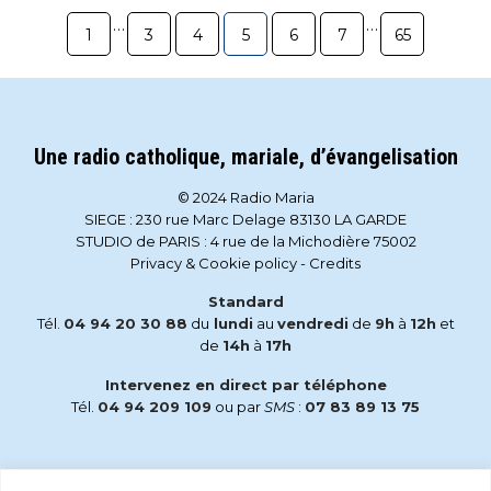
…
…
1
3
4
5
6
7
65
Une radio catholique, mariale, d’évangelisation
© 2024 Radio Maria
SIEGE : 230 rue Marc Delage 83130 LA GARDE
STUDIO de PARIS : 4 rue de la Michodière 75002
Privacy & Cookie policy
-
Credits
Standard
Tél.
04 94 20 30 88
du
lundi
au
vendredi
de
9h
à
12h
et
de
14h
à
17h
Intervenez en direct par téléphone
Tél.
04 94 209 109
ou par
SMS
:
07 83 89 13 75
Email