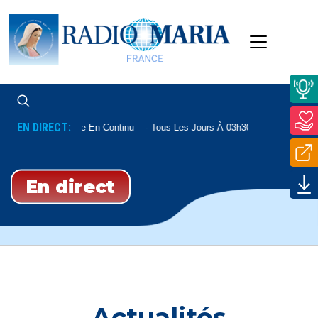
EN DIRECT:
Bible En Continu
Tous Les Jours À 03h30
En direct
Actualités