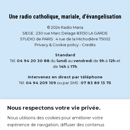
Une radio catholique, mariale, d’évangelisation
© 2024 Radio Maria
SIEGE : 230 rue Marc Delage 83130 LA GARDE
STUDIO de PARIS : 4 rue de la Michodière 75002
Privacy & Cookie policy
-
Credits
Standard
Tél.
04 94 20 30 88
du
lundi
au
vendredi
de
9h
à
12h
et
de
14h
à
17h
Intervenez en direct par téléphone
Tél.
04 94 209 109
ou par
SMS
:
07 83 89 13 75
Email
Nous respectons votre vie privée.
accueil@radiomaria.fr
Nous utilisons des cookies pour améliorer votre
Écoutez Radio Maria sur :
expérience de navigation, diffuser des contenus