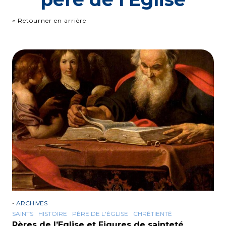
« Retourner en arrière
-
ARCHIVES
SAINTS
HISTOIRE
PÈRE DE L'ÉGLISE
CHRÉTIENTÉ
Pères de l’Eglise et Figures de sainteté