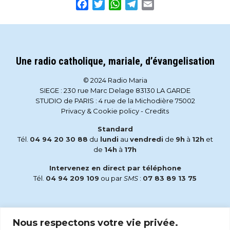
Facebook
Twitter
WhatsApp
Telegram
Email
Une radio catholique, mariale, d’évangelisation
© 2024 Radio Maria
SIEGE : 230 rue Marc Delage 83130 LA GARDE
STUDIO de PARIS : 4 rue de la Michodière 75002
Privacy & Cookie policy
-
Credits
Standard
Tél.
04 94 20 30 88
du
lundi
au
vendredi
de
9h
à
12h
et
de
14h
à
17h
Intervenez en direct par téléphone
Tél.
04 94 209 109
ou par
SMS
:
07 83 89 13 75
Email
Nous respectons votre vie privée.
accueil@radiomaria.fr