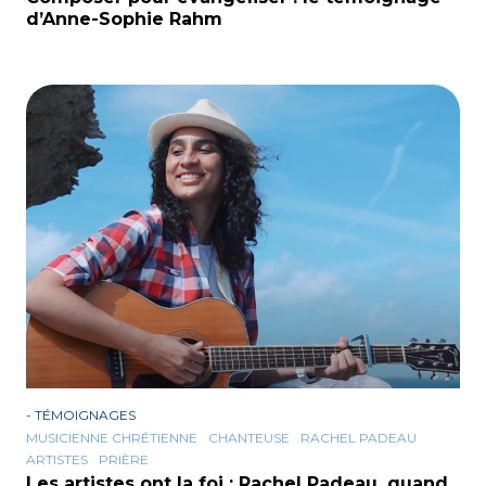
d’Anne-Sophie Rahm
-
TÉMOIGNAGES
MUSICIENNE CHRÉTIENNE
CHANTEUSE
RACHEL PADEAU
ARTISTES
PRIÈRE
Les artistes ont la foi : Rachel Padeau, quand