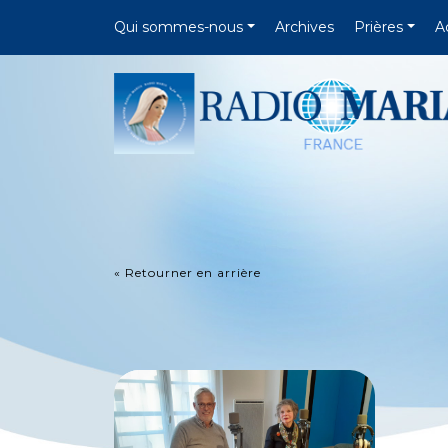
Qui sommes-nous
Archives
Prières
A
« Retourner en arrière