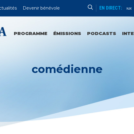
EN DIRECT:
ctualités
Devenir bénévole
Chapelet
Mystères Joyeux
PROGRAMME
ÉMISSIONS
PODCASTS
INT
comédienne