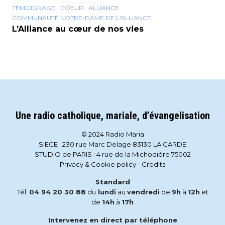
TÉMOIGNAGE
COEUR
ALLIANCE
COMMUNAUTÉ NOTRE-DAME DE L'ALLIANCE
L’Alliance au cœur de nos vies
Une radio catholique, mariale, d’évangelisation
© 2024 Radio Maria
SIEGE : 230 rue Marc Delage 83130 LA GARDE
STUDIO de PARIS : 4 rue de la Michodière 75002
Privacy & Cookie policy
-
Credits
Standard
Tél.
04 94 20 30 88
du
lundi
au
vendredi
de
9h
à
12h
et
de
14h
à
17h
Intervenez en direct par téléphone