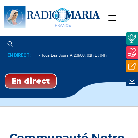
EN DIRECT:
Enseignement
Tous Les Jours À 23h00, 01h Et 04h
En direct
Communauté Notre-