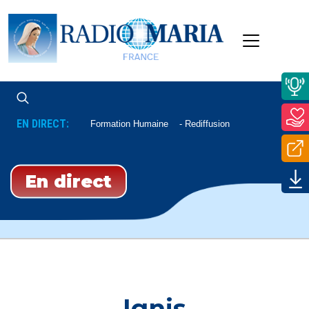
EN DIRECT:
Formation Humaine
Rediffusion
En direct
Ignis