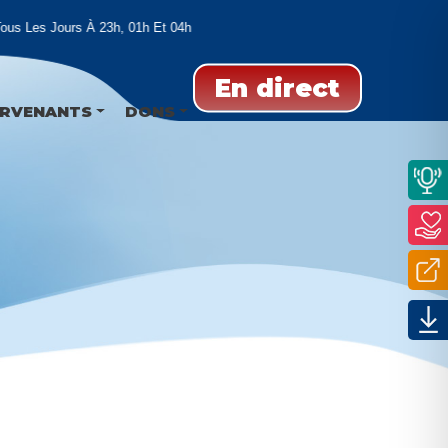
s Les Jours À 23h, 01h Et 04h
En direct
ERVENANTS
DONS