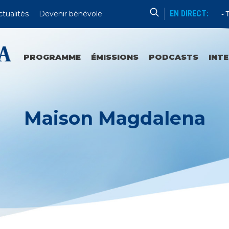
EN DIRECT:
ctualités
Devenir bénévole
Enseignement
Tou
PROGRAMME
ÉMISSIONS
PODCASTS
INT
Maison Magdalena