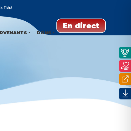
D'été
En direct
ERVENANTS
DONS