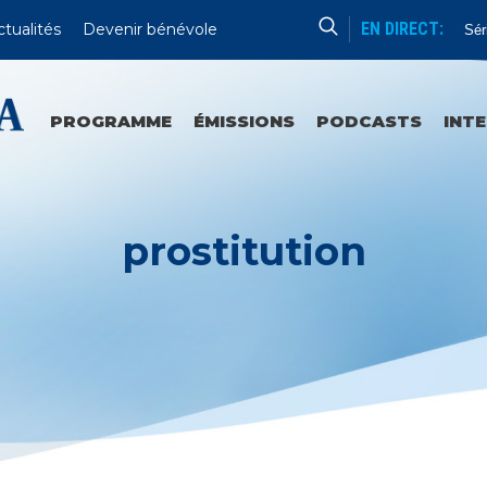
EN DIRECT:
ctualités
Devenir bénévole
Formation Humaine
Série 
PROGRAMME
ÉMISSIONS
PODCASTS
INT
prostitution