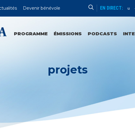
EN DIRECT:
ctualités
Devenir bénévole
Catéchèse Du Père Mathieu
D
PROGRAMME
ÉMISSIONS
PODCASTS
INT
projets