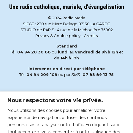
Une radio catholique, mariale, d’évangelisation
© 2024 Radio Maria
SIEGE : 230 rue Marc Delage 83130 LA GARDE
STUDIO de PARIS : 4 rue de la Michodière 75002
Privacy & Cookie policy
-
Credits
Standard
Tél.
04 94 20 30 88
du
lundi
au
vendredi
de
9h
à
12h
et
de
14h
à
17h
Intervenez en direct par téléphone
Tél.
04 94 209 109
ou par
SMS
:
07 83 89 13 75
Email
Nous respectons votre vie privée.
accueil@radiomaria.fr
Nous utilisons des cookies pour améliorer votre
Écoutez Radio Maria sur :
expérience de navigation, diffuser des contenus
personnalisés et analyser notre trafic. En cliquant sur «
Tout accepter », vous consentez à notre utilisation des