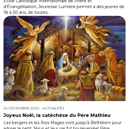
École Catholique Internationale de Prière et
d’Évangélisation, Jeunesse Lumière permet à des jeunes de
18 à 30 ans, de toutes…
24 DÉCEMBRE 2020 -
ACTUALITÉS
Joyeux Noël, la catéchèse du Père Mathieu
Les bergers et les Rois Mages vont jusqu’à Bethléem pour
adorer le petit Jésus et leur vie fut bouleversée! Père…