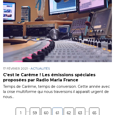
17 FÉVRIER 2021 -
ACTUALITÉS
C’est le Carême ! Les émissions spéciales
proposées par Radio Maria France
Temps de Carême, temps de conversion. Cette année avec
la crise multiforme qui nous traversons il apparaît urgent de
nous…
…
…
1
59
60
61
62
63
65