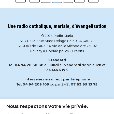
Une radio catholique, mariale, d’évangelisation
© 2024 Radio Maria
SIEGE : 230 rue Marc Delage 83130 LA GARDE
STUDIO de PARIS : 4 rue de la Michodière 75002
Privacy & Cookie policy
-
Credits
Standard
Tél.
04 94 20 30 88
du
lundi
au
vendredi
de
9h
à
12h
et
de
14h
à
17h
Intervenez en direct par téléphone
Tél.
04 94 209 109
ou par
SMS
:
07 83 89 13 75
Email
Nous respectons votre vie privée.
accueil@radiomaria.fr