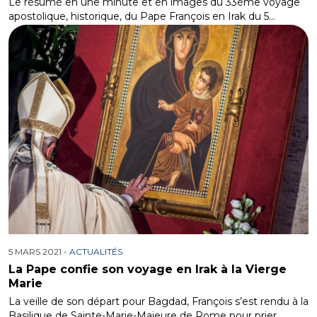
Le résumé en une minute et en images du 33ème voyage
apostolique, historique, du Pape François en Irak du 5…
5 MARS 2021 -
ACTUALITÉS
La Pape confie son voyage en Irak à la Vierge
Marie
La veille de son départ pour Bagdad, François s’est rendu à la
Basilique de Sainte-Marie-Majeure de Rome pour prier